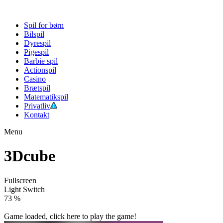
Spil for børn
Bilspil
Dyrespil
Pigespil
Barbie spil
Actionspil
Casino
Brætspil
Matematikspil
Privatliv
Kontakt
Menu
3Dcube
Fullscreen
Light Switch
78 %
Game loaded, click here to play the game!