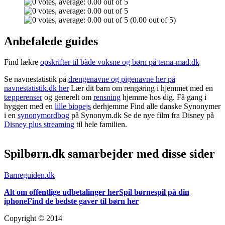
(0.00 out of 5)
Anbefalede guides
Find lækre
opskrifter til både voksne og børn på tema-mad.dk
Se navnestatistik på
drengenavne og pigenavne her på
navnestatistik.dk her
Lær dit barn om rengøring i hjemmet med en
tæpperenser
og generelt om
rensning
hjemme hos dig. Få gang i
hyggen med en
lille biopejs
derhjemme Find alle danske Synonymer
i en
synonymordbog
på Synonym.dk Se de nye film fra Disney på
Disney plus streaming
til hele familien.
Spilbørn.dk samarbejder med disse sider
Barneguiden.dk
Alt om offentlige udbetalinger her
Spil børnespil på din
iphone
Find de bedste gaver til børn her
Copyright © 2014