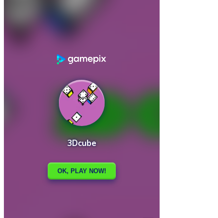

3DMarble
3Sudoku

How to play
Game Details
Arcade
March 27, 2024
0
0
357 views
Share
Tweet