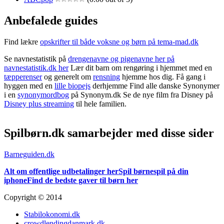
Anbefalede guides
Find lækre
opskrifter til både voksne og børn på tema-mad.dk
Se navnestatistik på
drengenavne og pigenavne her på
navnestatistik.dk her
Lær dit barn om rengøring i hjemmet med en
tæpperenser
og generelt om
rensning
hjemme hos dig. Få gang i
hyggen med en
lille biopejs
derhjemme Find alle danske Synonymer
i en
synonymordbog
på Synonym.dk Se de nye film fra Disney på
Disney plus streaming
til hele familien.
Spilbørn.dk samarbejder med disse sider
Barneguiden.dk
Alt om offentlige udbetalinger her
Spil børnespil på din
iphone
Find de bedste gaver til børn her
Copyright © 2014
Stabilokonomi.dk
crowdlendingdanmark.dk