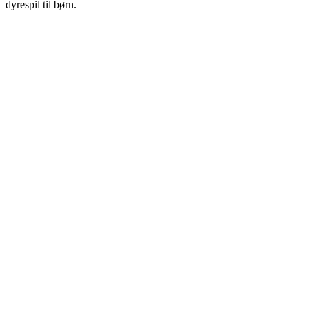
dyrespil til børn.