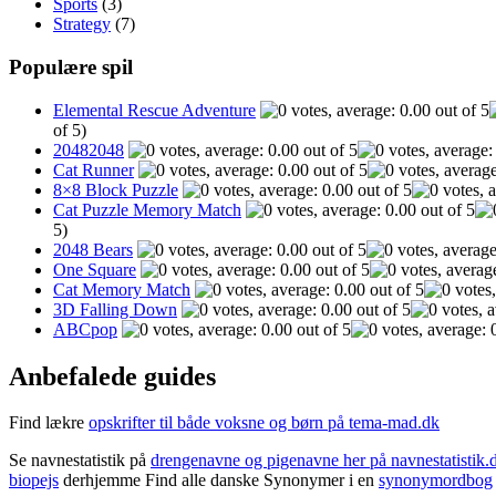
Sports
(3)
Strategy
(7)
Populære spil
Elemental Rescue Adventure
of 5)
20482048
Cat Runner
8×8 Block Puzzle
Cat Puzzle Memory Match
5)
2048 Bears
One Square
Cat Memory Match
3D Falling Down
ABCpop
Anbefalede guides
Find lækre
opskrifter til både voksne og børn på tema-mad.dk
Se navnestatistik på
drengenavne og pigenavne her på navnestatistik.
biopejs
derhjemme Find alle danske Synonymer i en
synonymordbog