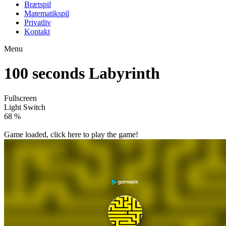
Brætspil
Matematikspil
Privatliv
Kontakt
Menu
100 seconds Labyrinth
Fullscreen
Light Switch
77 %
Game loaded, click here to play the game!

100 Doors Games: Escape from School
10×10 Pirates

How to play
Game Details
Strategy
March 27, 2024
0
0
201 views