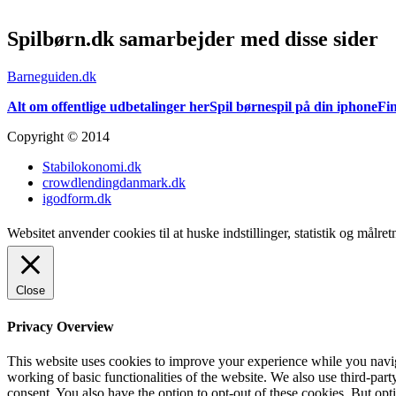
Spilbørn.dk samarbejder med disse sider
Barneguiden.dk
Alt om offentlige udbetalinger her
Spil børnespil på din iphone
Fin
Copyright © 2014
Stabilokonomi.dk
crowdlendingdanmark.dk
igodform.dk
Websitet anvender cookies til at huske indstillinger, statistik og målr
Close
Privacy Overview
This website uses cookies to improve your experience while you navigat
working of basic functionalities of the website. We also use third-pa
consent. You also have the option to opt-out of these cookies. But op