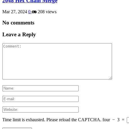
2048 Hex Chain Merge
Mar 27, 2024
0
208 views
No comments
Leave a Reply
Time limit is exhausted. Please reload the CAPTCHA.
four
−
3
=