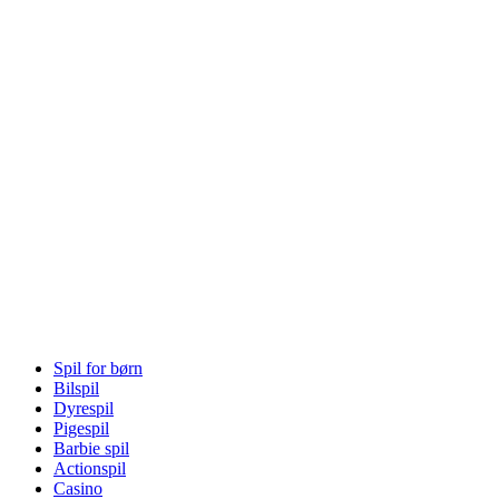
Spil for børn
Bilspil
Dyrespil
Pigespil
Barbie spil
Actionspil
Casino