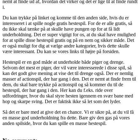
nemt at finde ud af, hvordan det virker og det er lige til at finde rundt
i.
Du kan trykke på linket og komme til den anden side, hvis du er
interesseret i at spille nogle gratis hestespil. For de er alle gratis, så
du ikke skal tænke på at skulle have pungen op for at få lidt
underholdning. Det er super vigtigt for os, at du skal have mulighed
for at spille disse hestespil gratis og på en nem og sikker måde. Det
er også muligt for dig at vælge andre kategorier, hvis dette skulle
være interessant. Du kan se vores links til højre på forsiden.
Hestespil er en god måde at underholde både piger og drenge.
Selvom det mest er piger, der vil være interesserede i disse spil, så
kan det godt give mening at vise det til drenge også. Der er nemlig
masser af actionspil, der har gang i den. Det er nemt at finde frem til
dem, du skal bare trykke på actionspil og så kommer du til de
hestespil, der har gang i den. Her kan du f.eks. ride over
udfordringer, hvor du skal styre hesten igennem en svær bane med
hop og skarpe sving. Det er faktisk ikke så let som det lyder.
Så det er bare med at give det en chance. Vi er sikre på, at du vil få
en masse god underholdning fra dette. Bare giv den gas på vores
anden spilside, hvor du kan spille en masse hestespil.