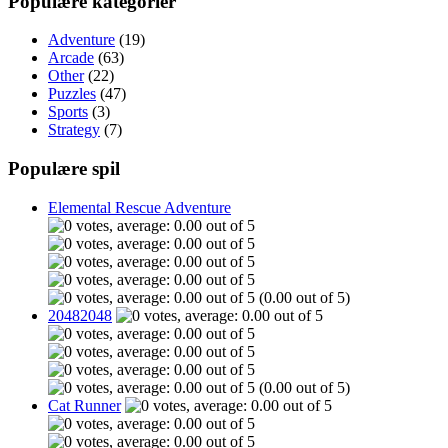
Populære kategorier
Adventure
(19)
Arcade
(63)
Other
(22)
Puzzles
(47)
Sports
(3)
Strategy
(7)
Populære spil
Elemental Rescue Adventure
(0.00 out of 5)
20482048
(0.00 out of 5)
Cat Runner