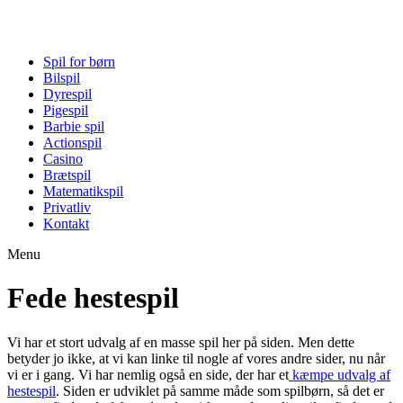
Spil for børn
Bilspil
Dyrespil
Pigespil
Barbie spil
Actionspil
Casino
Brætspil
Matematikspil
Privatliv
Kontakt
Menu
Fede hestespil
Vi har et stort udvalg af en masse spil her på siden. Men dette
betyder jo ikke, at vi kan linke til nogle af vores andre sider, nu når
vi er i gang. Vi har nemlig også en side, der har et
kæmpe udvalg af
hestespil
. Siden er udviklet på samme måde som spilbørn, så det er