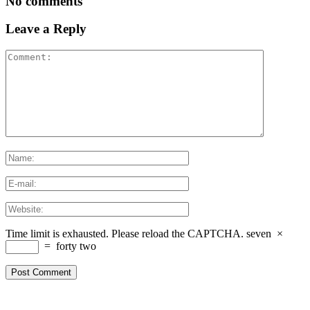
No comments
Leave a Reply
Time limit is exhausted. Please reload the CAPTCHA.
seven
×
=
forty two