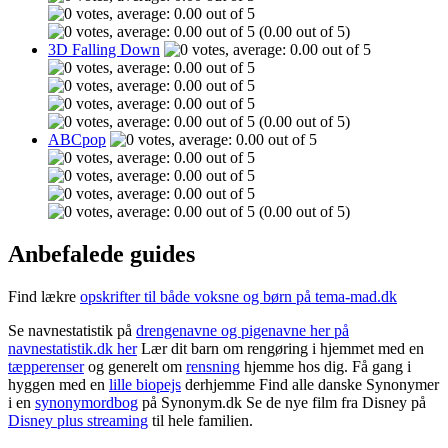
(0.00 out of 5)
3D Falling Down
(0.00 out of 5)
ABCpop
(0.00 out of 5)
Anbefalede guides
Find lækre
opskrifter til både voksne og børn på tema-mad.dk
Se navnestatistik på
drengenavne og pigenavne her på
navnestatistik.dk her
Lær dit barn om rengøring i hjemmet med en
tæpperenser
og generelt om
rensning
hjemme hos dig. Få gang i
hyggen med en
lille biopejs
derhjemme Find alle danske Synonymer
i en
synonymordbog
på Synonym.dk Se de nye film fra Disney på
Disney plus streaming
til hele familien.